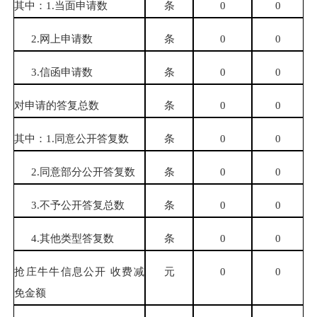
其中：
1.
当面申请数
条
0
0
2.
网上申请数
条
0
0
3.
信函申请数
条
0
0
对申请的答复总数
条
0
0
其中：
1.
同意公开答复数
条
0
0
2.
同意部分公开答复数
条
0
0
3.
不予公开答复总数
条
0
0
4.
其他类型答复数
条
0
0
抢庄牛牛信息公开 收费减
元
0
0
免金额