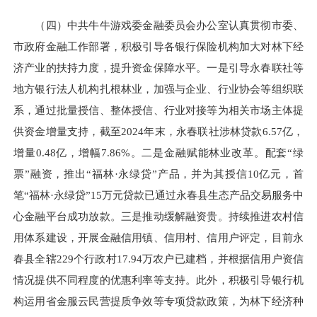
（四）中共牛牛游戏委金融委员会办公室认真贯彻市委、
市政府金融工作部署，积极引导各银行保险机构加大对林下经
济产业的扶持力度，提升资金保障水平。一是引导永春联社等
地方银行法人机构扎根林业，加强与企业、行业协会等组织联
系，通过批量授信、整体授信、行业对接等为相关市场主体提
供资金增量支持，截至2024年末，永春联社涉林贷款6.57亿，
增量0.48亿，增幅7.86%。二是金融赋能林业改革。配套“绿
票”融资，推出“福林·永绿贷”产品，并为其授信10亿元，首
笔“福林·永绿贷”15万元贷款已通过永春县生态产品交易服务中
心金融平台成功放款。三是推动缓解融资贵。持续推进农村信
用体系建设，开展金融信用镇、信用村、信用户评定，目前永
春县全辖229个行政村17.94万农户已建档，并根据信用户资信
情况提供不同程度的优惠利率等支持。此外，积极引导银行机
构运用省金服云民营提质争效等专项贷款政策，为林下经济种