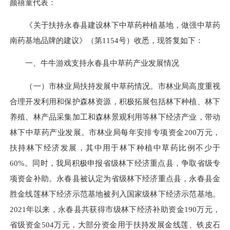
颜禧童代表：
《关于扶持永春县建设林下中草药种植基地，做强中草药
南药基地品牌的建议》（第1154号）收悉，现答复如下：
一、牛牛游戏支持永春县中草药产业发展情况
（一）市
林业局
扶持发展中草药情况。市
林业局
高度重视
合理开发利用和保护森林资源，积极拓展包括林下种植、林下
养殖、林产品采集加工和森林景观利用等林下经济产业，带动
林下中草药产业发展。市
林业局
每年安排专项资金200万元，
扶持林下经济发展，其中用于林下种植中草药比例不少于
60%。同时，我局积极申报省级林下经济重点县，争取省级专
项资金补助。永春县被认定为省级林下经济重点县，永春县金
胜金线莲林下经济示范基地被列入国家级林下经济示范基地。
2021年以来，永春县共获得市级林下经济补助资金190万元，
省级资金504万元，大部分资金用于扶持发展金线莲、铁皮石