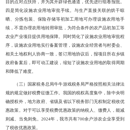
目的点对点扶持，并为其开辟绿色通道，优先进行组卷报批。
四是简化设施农业用地审批手续。与生产直接关联的烘干晾
晒、分拣包装、保险存储等初加工用地可办理设施农用地手
续，不需办理农用地转用审批，为符合条件的农产品初加工等
农业产业项目提供用地保障。同时简化了设施农业用地审批程
序，设施农业用地实行备案管理，设施农业经营者与村委会、
相关土地权利人协商一致，签订用地协议后，报项目所在乡镇
政府备案后，即可动工建设，缩短了设施农业用地的取得周期
和降低了难度。
（三）国家税务总局牛牛游戏税务局严格按照相关法律法
规的规定做好税费征缴工作。我国的税权高度集中，除中央明
确授权外，地方政府、省级及省以下税务部门无权制定税收优
惠政策。对于可以享受税费优惠政策的纳税人、缴费人，能减
则减、当免则免。2024年，我市共有700余户涉农企业享受到
了税收优惠政策。