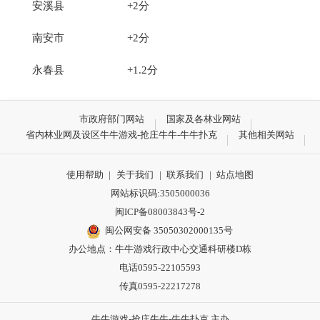
安溪县 +2分
南安市 +2分
永春县 +1.2分
市政府部门网站
国家及各林业网站
省内林业网及设区牛牛游戏-抢庄牛牛-牛牛扑克
其他相关网站
使用帮助
|
关于我们
|
联系我们
|
站点地图
网站标识码:3505000036
闽ICP备08003843号-2
闽公网安备 35050302000135号
办公地点：牛牛游戏行政中心交通科研楼D栋
电话0595-22105593
传真0595-22217278
牛牛游戏-抢庄牛牛-牛牛扑克 主办