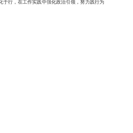
化于行，在工作实践中强化政治引领，努力践行为