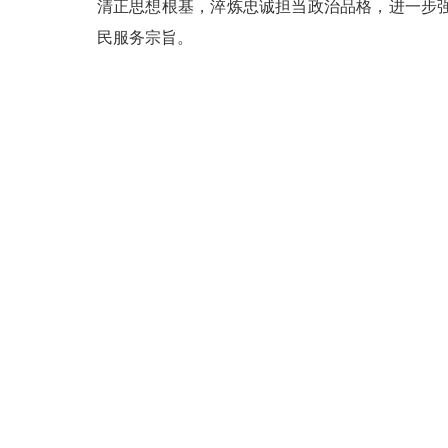
清正思想根基，淬炼忠诚担当政治品格，进一步
民服务宗旨。