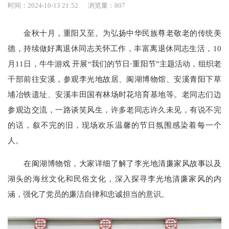
时间：2024-10-13 21:52
浏览量：
807
金秋十月，重阳又至。为弘扬中华民族尊老敬老的传统美
德，持续做好离退休同志关怀工作，丰富离退休同志生活，
10
月11日，牛牛游戏 开展“我们的节日·重阳节”主题活动，组织老
干部前往安溪，参观李光地故居、阆湖博物馆、安溪青阳下草
埔冶铁遗址、安溪丰田国有林场时花培育基地等。老同志们边
参观边交流，一路谈笑风生，许多老同志许久未见，有说不完
的话，叙不完的旧，现场欢乐温馨的节日氛围感染着每一个
人。
在阆湖博物馆，大家详细了解了李光地清廉家风故事以及
湖头的海丝文化和民俗文化，深入探寻李光地清廉家风的内
涵，强化了党员的廉洁自律和忠诚担当的意识。