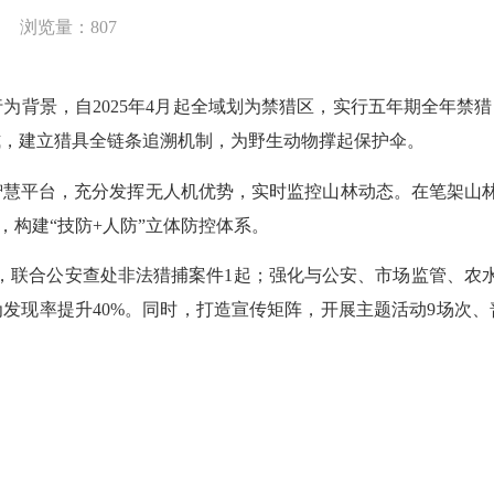
浏览量：
807
行为背景，自
2025年4月起全域划为禁猎区，实行五年期全年禁
式，建立猎具全链条追溯机制
，为野生动物撑起保护伞
。
智慧平台
，
充分发挥
无人机
优势
，
实时监控山林动态。在
笔架山
里，构建“技防+人防”立体防控体系。
，
联合公安
查处非法猎捕案件
1起；
强化与公安、市场监管、农
发现率提升40%
。同时，
打造宣传矩阵，开展主题活动
9场次、