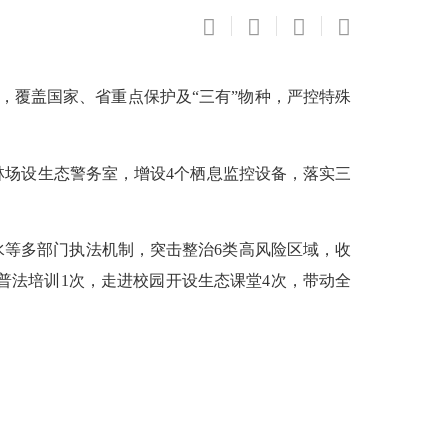
猎，覆盖
国家、省
重点保护及
“三有”物种，严控
特殊
林场设
生态
警务室，增设
4个栖息监控设备，
落实三
水等
多部门执法机制，突击整治
6类
高风险区域，收
普法培训1
次
，走进校园开设生态课堂
4
次
，
带动全