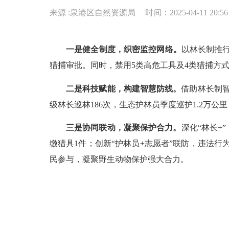
来源 :泉港区自然资源局
时间：2025-04-11 20:56
一是
健全
制度
，织密监控网络
。
以林长制推
猎捕审批。
同时，
禁用
5
类高危工具及
4
类猎捕方
二是
科技赋能，构建智慧防线
。
借助
林长制
级林长巡林
186次，
生态护林员季度巡护
1.2万公
三是
协同联动，凝聚保护合力
。
深化
“林长+”
缴猎具
1
件；创新
“护林员+志愿者”联防，违法行为
民参与，凝聚野生动物保护强大合力。