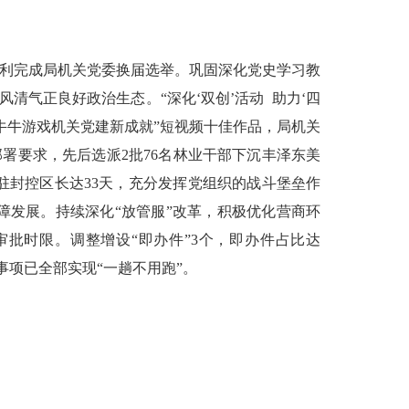
顺利完成局机关党委换届选举。巩固深化党史学习教
风清气正良好政治生态。“深化‘双创’活动 助力‘四
牛牛游戏机关党建新成就”短视频十佳作品，局机关
部署要求，先后选派
2
批
76
名林业干部下沉丰泽东美
驻封控区长达
33
天，充分发挥党组织的战斗堡垒作
障发展。持续深化“放管服”改革，积极优化营商环
审批时限。调整增设“即办件”
3
个，即办件占比达
事项已全部实现“一趟不用跑”。