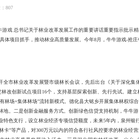
量：
807
游戏 总书记关于林业改革发展工作的重要讲话重要指示批示精
和具体项目抓手，推动林业高质量发展。今年
8
月，牛牛游戏-抢庄
开全市林业改革发展暨市级林长会议，先后出台《关于深化集
定林改创新试点项目
16
个，支持基层探索创新、先行先试。建立
国有林场
+
集体林场”流转新模式。德化县大铭乡开展集体林权综
林地。二是创新金融服务方式。创新绿色信贷支持机制，牛牛游戏
业特色支行，设立林业经济专项信贷额度，未来
5
年内，泉州银
泉林卡”等产品，对
300
万元以内的符合各行社风控要求的林业经营