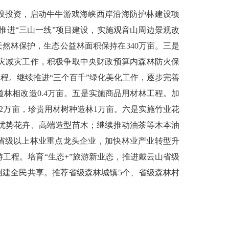
设投资，启动牛牛游戏海峡西岸沿海防护林建设项
推进“三山一线”项目建设，实施观音山周边景观改
天然林保护，生态公益林面积保持在
340
万亩。三是
灾减灾工作，积极争取中央财政预算内森林防火保
程。继续推进“三个百千”绿化美化工作，逐步完善
道林相改造
0.4
万亩。五是实施商品用材林工程。加
2
万亩，珍贵用材树种造林
1
万亩。六是实施竹业花
优势花卉、高端造型苗木；继续推动油茶等木本油
省级以上林业重点龙头企业，加快林业产业转型升
游工程。培育“生态
+
”旅游新业态，推进戴云山省级
创建全民共享。推荐省级森林城镇
5
个、省级森林村