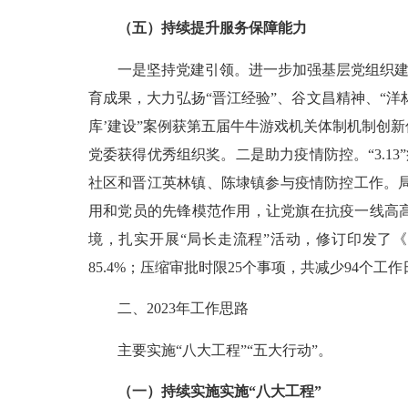
（五）持续提升服务保障能力
一是坚持党建引领。进一步加强基层党组织建
育成果，大力弘扬“晋江经验”、谷文昌精神、“洋林
库’建设”案例获第五届牛牛游戏机关体制机制创
党委获得优秀组织奖。二是助力疫情防控。“
3.13
社区和晋江英林镇、陈埭镇参与疫情防控工作。
用和党员的先锋模范作用，让党旗在抗疫一线高高
境，扎实开展“局长走流程”活动，修订印发了
85.4%
；压缩审批时限
25
个事项，共减少
94
个工作
二、2023年工作思路
主要实施“八大工程”“五大行动”。
（一）持续实施实施“八大工程”