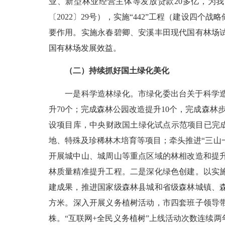
业、新型林业经营主体等发放贷款
20
多亿，为我
〔
2022
〕
29
号），实施“
442
”工程（建设四个战略
要作用。实施永春碧卿、安溪丰田现代国有林场
国有林场发展效益。
（二）持续抓好国土绿化美化
一是科学造林绿化。市绿化委出台关于科学
升
70
个；完成森林公园改造提升
10
个，完成森林
设项目库，中央财政国土绿化试点示范项目已完
地、特殊及珍稀林木培育等项目；牵头推进“三山
开展城中山、城周山等重点区域的林相改造和提
林质量精准提升工程。二是深化绿色创建。以实
建成果，推进国家级森林县城和省级森林城镇、
方米。深入开展义务植树活动，市四套班子领导
株。“互联网
+
全民义务植树”上线活动次数连续两