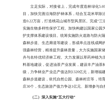
立足实际，对接省上，完成年度造林绿化
5.6
目，加快完善沿海防护林体系，结合互花米草除
造
0.22
万亩，打造桃花山城市型风景区。完成“三
实施生物多样性保护工程。加快构建以国家公园
护支撑体系建设项目。统筹实施防火道路与防火隔
森林步道、生态廊道等建设，形成串点连线成网
强森林经营，精准提升森林质量，大力实施国家
卉与名特优经济林工程。大力发展以草药种植为
料基地建设，促进油茶产业发展，建设丰产油茶
级，力争林业产业总产值达到
1320
亿元，新增福
森林步道建设，依托自然公园、森林村庄等，培
庄
30
个，生态旅游产值力争达
1
亿元、新增参与自
（二）深入实施“五大行动”