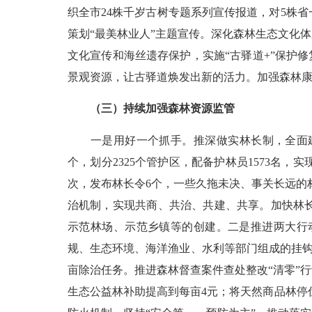
织全市
24
株千岁古树专题系列宣传报道，对
5
株省
策划“最美林业人”主题宣传。深化森林生态文化
文化宣传和海丝遗存保护，实施“古驿道
+
”保护
景观资源，让古驿道焕发出新的活力。加强森林
（三）持续加强森林资源监管
一是用好一个抓手。推深做实林长制，全面
个，划分
2325
个管护区，配备护林员
1573
名，实
次，发布林长令
6
个，一些久拖未决、事关长远的
治机制，实现共商、共治、共建、共享。加快林
示范林场、示范乡镇等的创建。二是推进两大行
规、生态环境、海洋渔业、水利等部门组成的挂钩
亩除治任务。推进森林督查案件查处整改“清零”
生态公益林补助提高到每亩
4
元；将天然商品林停