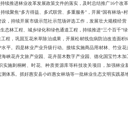
于持续推进林业改革发展政策文件的落实，及时总结推广
16
个改革
持续聚焦“多方得益、多式联营、多重服务”，开展“国有林场
+
村
建设，持续开展市级示范社示范场评选工作，发展壮大规模经营
生态林工程、城乡绿化和绿色通道工程，持续推进“三个百千”
性工程，巩固互花米草除治成果，开展松材线虫病防治改造面积
6
护水平。四是林业产业升级行动。接续实施商品用材林、竹业花
进海峡花卉文旅产业园、花卉苗木数字产业园、德化国宝竹木加
织实施刺桐树、时花、种质资源库等科技攻关项目，加强林业
源监测体系。抓好惠安县小岞惠女林场等一批林业生态文明实践基