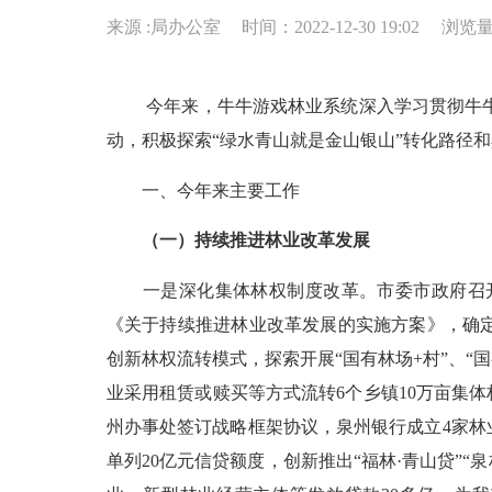
来源 :局办公室
时间：2022-12-30 19:02
浏览
今年来，牛牛游戏林业系统深入学习贯彻牛牛
动，积极探索“绿水青山就是金山银山”转化路径
一、今年来主要工作
（一）持续推进林业改革发展
一是深化集体林权制度改革。市委市政府召
《关于持续推进林业改革发展的实施方案》，确
创新林权流转模式，探索开展“国有林场
+
村”、“
业采用租赁或赎买等方式流转
6
个乡镇
10
万亩集体
州办事处签订战略框架协议，泉州银行成立
4
家林
单列
20
亿元信贷额度，创新推出“福林·青山贷”“