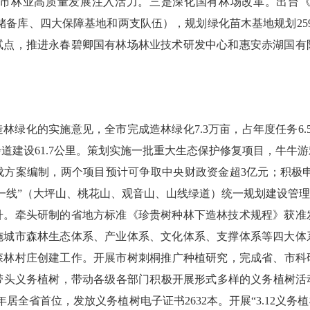
市林业高质量发展注入活力。三是深化国有林场改革。出台
储备库、四大保障基地和两支队伍），规划绿化苗木基地规划
25
试点，推进永春碧卿国有林场林业技术研发中心和惠安赤湖国有
造林绿化的实施意见，全市完成造林绿化
7.3
万亩，占年度任务
6.
步道建设
61.7
公里。策划实施一批重大生态保护修复项目，牛牛游
成方案编制，两个项目预计可争取中央财政资金超
3
亿元；积极
一线”（大坪山、桃花山、观音山、山线绿道）统一规划建设管理
升。牵头研制的省地方标准《珍贵树种林下造林技术规程》获准
施城市森林生态体系、产业体系、文化体系、支撑体系等四大体
森林村庄创建工作。开展市树刺桐推广种植研究，完成省、市科
带头义务植树，带动各级各部门积极开展形式多样的义务植树活
年居全省首位，发放义务植树电子证书
2632
本。开展“
3.12
义务植