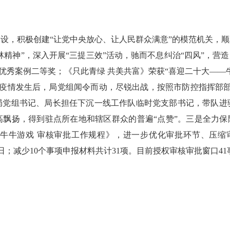
设，积极创建“让党中央放心、让人民群众满意”的模范机关，
精神”，深入开展“三提三效”活动，驰而不息纠治“四风”，营造
新优秀案例二等奖；《只此青绿 共美共富》荣获“喜迎二十大——
”疫情发生后，局党组闻令而动，尽锐出战，按照市防控指挥部
局党组书记、局长担任下沉一线工作队临时党支部书记，带队进
飘扬，得到驻点所在地和辖区群众的普遍“点赞”。三是全力保
《牛牛游戏 审核审批工作规程》，进一步优化审批环节、压缩
日；减少
10
个事项申报材料共计
31
项。目前授权审核审批窗口
41