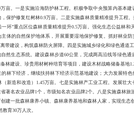
9
万亩。一是实施沿海防护林工程。积极争取中央预算内基本建
治，保护修复红树林
0.9
万亩。二是实施森林质量精准提升工程。
沿一环”重点区位森林质量精准提升
0.5
万亩。强化生态公益林和
为主体的自然保护地体系，开展重要湿地保护修复。抓好林业防
离带建设，构筑森林防火屏障。四是实施城乡绿化和绿色通道工
的自然生态系统。建设森林步道
60
公里，完成两高沿线等绿色通
储备林建设、珍贵用材树种培育等项目，建设木材战略储备基地
1.
主的林下经济，继续扶持林下经济示范基地建设；大力发展特色
林（新造和改造）
1.45
万亩。七是实施林产工业工程。发展壮大
建省著名农业品牌
1
个，市级知名农业品牌
2
个。八是实施森林旅
育创建一批森林康养小镇、森林康养基地和森林人家，实现生态
然教育
30
万人次。