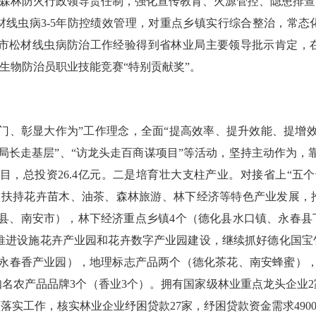
实森林防火行政领导责任制，强化宣传教育、火源管控、隐患排
材线虫病
3-5
年防控绩效管理，对重点乡镇实行综合整治，常态
市松材线虫病防治工作经验得到省林业局主要领导批示肯定，
害生物防治员职业技能竞赛“特别贡献奖”。
门、彰显大作为”工作理念，全面“提高效率、提升效能、提增
“局长走基层”、“访龙头走百商谋项目”等活动，坚持主动作为
项目，总投资
26.4
亿元。二是培育壮大支柱产业。对接省上“五个
，扶持花卉苗木、油茶、森林旅游、林下经济等特色产业发展，
县、南安市），林下经济重点乡镇
4
个（德化县水口镇、永春县
推进设施花卉产业园和花卉数字产业园建设，继续抓好德化国宝
永春香产业园），地理标志产品两个（德化茶花、南安蜂蜜）
知名农产品品牌
3
个（香业
3
个）。拥有国家级林业重点龙头企业
2
款落实工作，核实林业企业纾困贷款
27
家，纾困贷款资金需求
490