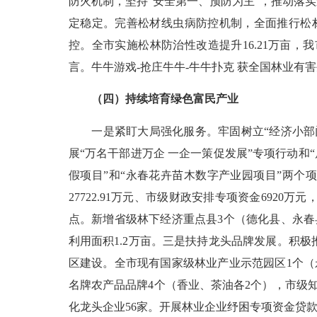
防火机制，坚持“安全第一、预防为主”，推动落
定稳定。完善松材线虫病防控机制，全面推行松
控。全市实施松林防治性改造提升
16.21
万亩，我
言。牛牛游戏-抢庄牛牛-牛牛扑克 获全国林业有
（四）持续培育绿色富民产业
一是紧盯大局强化服务。牢固树立“经济小部
展“万名干部进万企 一企一策促发展”专项行动和
假项目”和“永春花卉苗木数字产业园项目”两个
27722.91
万元、市级财政安排专项资金
6920
万元
点。新增省级林下经济重点县
3
个（德化县、永春
利用面积
1.2
万亩。三是扶持龙头品牌发展。积极
区建设。全市现有国家级林业产业示范园区
1
个（
名牌农产品品牌
4
个（香业、茶油各
2
个），市级
化龙头企业
56
家。开展林业企业纾困专项资金贷