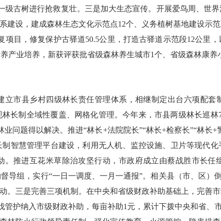
一级古树进行抢救复壮。三是加大生态宣传。开展爱鸟周、世界
体系建设，建成森林生态文化示范点
12
个、义务植树基地建设示范
修复项目，修复保护古驿道
50.5
公里，打造古驿道示范段
12
公里，
康养产业培养，新获评获批省级森林养生城市
1
个、省级森林康养
建立市县乡村四级林长责任管理体系，相继制定出台六项配套
现林长制全域性覆盖、网格化管理。今年来，市县两级林长巡林
林业问题得以解决。推进“林长
+
法院院长”“林长
+
检察长”“林长
+
长制智慧管理平台建设，利用无人机、监控设施、卫片等现代化
动。推进互花米草除治攻坚行动，市政府成立由蔡战胜市长任
督导组，实行“一日一调度、一月一通报”。相关县（市、区）
行动。三是完善三项机制。在中央和省级财政补助基础上，完善
伐管护纳入市级财政补助，每亩补助
1
元，累计下拨中央和省、