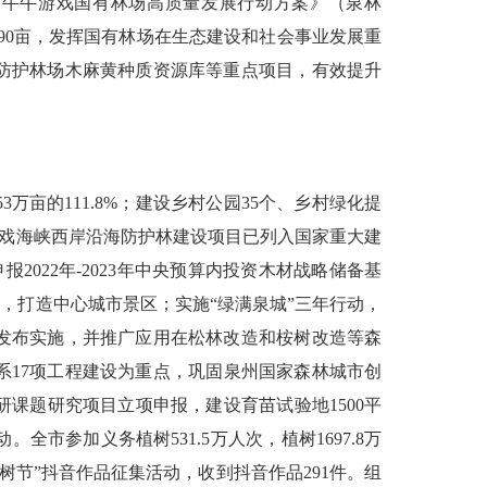
《牛牛游戏国有林场高质量发展行动方案》（泉林
90
亩，发挥国有林场在生态建设和社会事业发展重
防护林场木麻黄种质资源库等重点项目，有效提升
53
万亩的
111.8%
；建设乡村公园
35
个、乡村绿化提
戏海峡西岸沿海防护林建设项目已列入国家重大建
申报
2022
年
-2023
年中央预算内投资木材战略储备基
，打造中心城市景区；实施“绿满泉城”三年行动，
发布实施，并推广应用在松林改造和桉树改造等森
系
17
项工程建设为重点，巩固泉州国家森林城市创
研课题研究项目立项申报，建设育苗试验地
1500
平
动。全市参加义务植树
531.5
万人次，植树
1697.8
万
树节”抖音作品征集活动，收到抖音作品
291
件。组