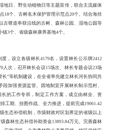
湿地日、野生动植物日等主题宣传，联合主流媒体
点
18
个、古树名木保护管理示范点
20
个。结合海丝
以古驿道串联沿线的古树、森林公园、湿地公园等
小镇
3
个、省级森林康养基地
4
个。
制度，设立各级林长
4179
名，设置林长公示牌
2412
70
人次，召开林长会议
15
场次、林长专题会议
23
场
警长”等机制建设，在全省率先建立林长河长协同共
手段加强资源监管。因地制宜开展林长制示范村、
组长的工作专班，制定工作方案，成立由林业、资
倒排工期、挂图作战、全力推进，提前完成
19061.42
市级生态补偿机制，市级财政对区划界定的省级以上
市级森林生态补偿补助资金
13893.84
万元。完善森林