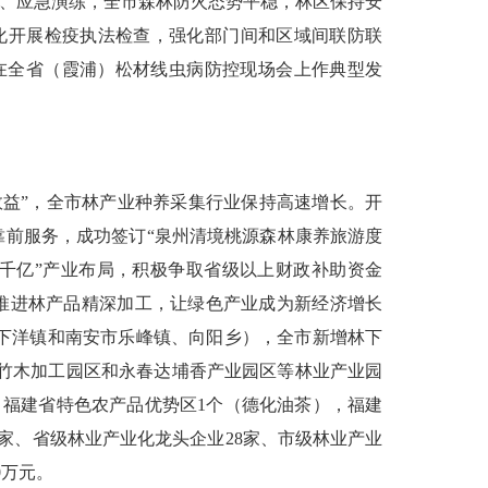
查、应急演练，全市森林防火态势平稳，林区保持安
化开展检疫执法检查，强化部门间和区域间联防联
在全省（霞浦）松材线虫病防控现场会上作典型发
效益”，全市林产业种养采集行业保持高速增长。开
，靠前服务，成功签订“泉州清境桃源森林康养旅游度
千亿”产业布局，积极争取省级以上财政补助资金
推进林产品精深加工，让绿色产业成为新经济增长
下洋镇和南安市乐峰镇、向阳乡），全市新增林下
竹木加工园区和永春达埔香产业园区等林业产业园
，福建省特色农产品优势区
1
个（德化油茶），福建
家、省级林业产业化龙头企业
28
家、市级林业产业
0
万元。